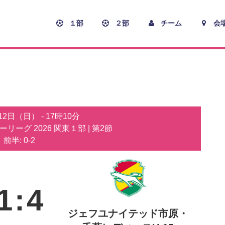
１部
２部
チーム
会
月12日（日）
-
17時10分
カーリーグ 2026 関東１部
| 第2節
前半: 0-2
1
:
4
ジェフユナイテッド市原・