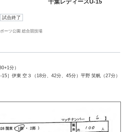
千葉レディースU-15
試合終了
ポーツ公園 総合競技場
0+1分）
5］伊東 空３（18分、42分、45分）平野 笑帆（27分）