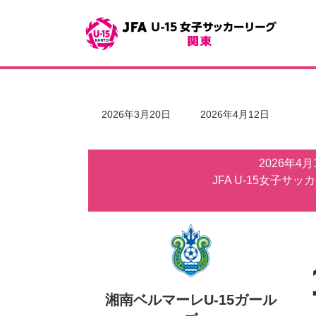
コ
ナ
ン
ビ
テ
ゲ
ン
ー
ツ
シ
へ
ョ
ス
ン
キ
に
最
2026年3月20日
2026年4月12日
ッ
移
終
更
プ
動
新
2026年4
日
時
JFA U-15女子サッ
:
湘南ベルマーレU-15ガール