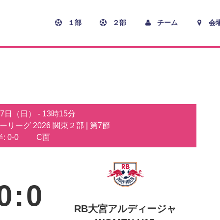
１部
２部
チーム
会
月7日（日）
-
13時15分
カーリーグ 2026 関東２部
| 第7節
: 0-0
C面
0
:
0
RB大宮アルディージャ