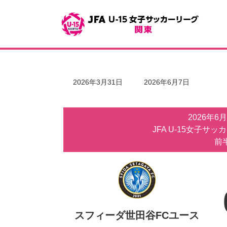
コ
ナ
ン
ビ
テ
ゲ
ン
ー
ツ
シ
へ
ョ
ス
ン
キ
に
最
2026年3月31日
2026年6月7日
ッ
移
終
更
プ
動
新
2026年6
日
時
JFA U-15女子サッ
:
前半
スフィーダ世田谷FCユース