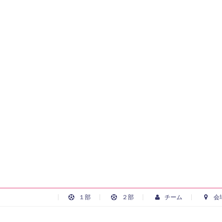
１部
２部
チーム
会