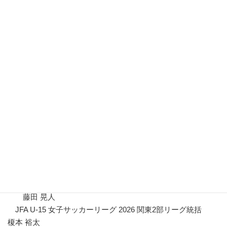
で）とし、同点の場合はPK戦（ペナルティーシュート
アウト）により勝敗を決定する。
（5）審判
① 主審、副審および第4の審判員は関東サッカー協会審
判委員会からの派遣とする。
本大会に関するお問い合わせ先
（一社）関東サッカー協会女子委員会 U-15部会長
中村 泰久
（一社）関東サッカー協会女子委員会 U-15 副部会長
JFA U-15 女子サッカーリーグ 2026 関東 運営委員長
兼 1部リーグ統括
藤田 晃人
JFA U-15 女子サッカーリーグ 2026 関東2部リーグ統括
榎本 裕太