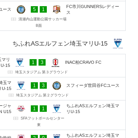
FC市川GUNNERSレディー
ユース
5
1
ス
清瀬内山運動公園サッカー場
B面
ちふれASエルフェン埼玉マリU-15
玉マリ
1
3
INAC柏CRAVO FC
U-15
埼玉スタジアム 第３グラウンド
埼玉マ
1
3
スフィーダ世田谷FCユース
リU-15
埼玉スタジアム 第２グラウンド
ージャ
ちふれASエルフェン埼玉マ
1
1
 U15
リU-15
SFAフットボールセンター
東
ちふれASエルフェン埼玉マ