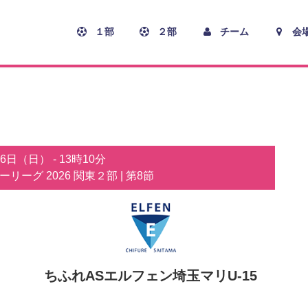
１部
２部
チーム
会
月6日（日）
-
13時10分
カーリーグ 2026 関東２部
| 第8節
ちふれASエルフェン埼玉マリU-15