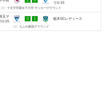
中学校
2
0
リU-15
十文字学園女子大学 サッカーグラウンド
埼玉マ
0
1
栃木SCレディース
リU-15
ちふれ飯能グラウンド