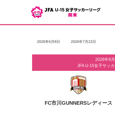
コ
ナ
ン
ビ
テ
ゲ
ン
ー
ツ
シ
へ
ョ
ス
ン
キ
に
最
2026年6月8日
2026年7月22日
ッ
移
終
更
プ
動
新
2026年9
日
時
JFA U-15女子サッ
:
FC市川GUNNERSレディース