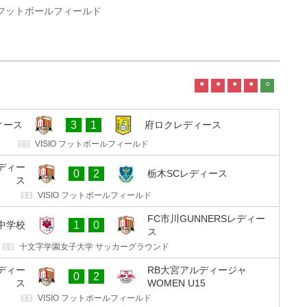
O フットボールフィールド
●
●
●
●
○
ィース
3
1
府ロクレディース
VISIO フットボールフィールド
レディー
0
2
栃木SCレディース
ス
VISIO フットボールフィールド
FC市川GUNNERSレディー
中学校
1
0
ス
十文字学園女子大学 サッカーグラウンド
レディー
RB大宮アルディージャ
0
2
ス
WOMEN U15
VISIO フットボールフィールド