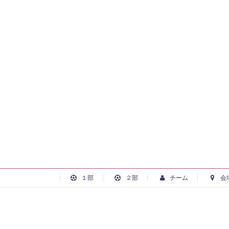
１部
２部
チーム
会