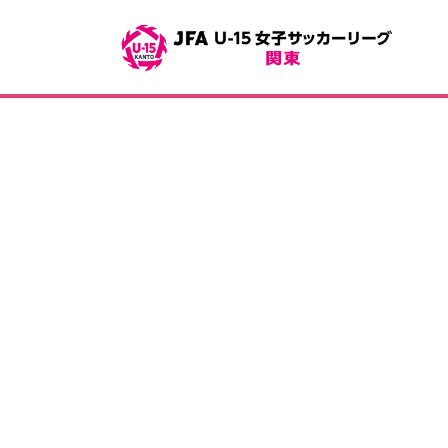
コ
ナ
ン
ビ
テ
ゲ
ン
ー
ツ
シ
へ
ョ
ス
ン
キ
に
ッ
移
投
プ
動
稿
の
ペ
ー
ジ
送
り