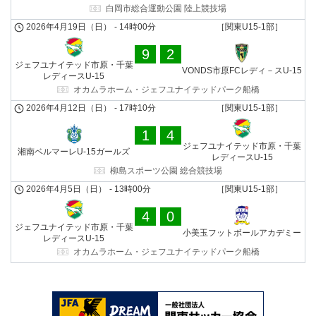
白岡市総合運動公園 陸上競技場
2026年4月19日（日）
-
14時00分
［関東U15-1部］
9
2
ジェフユナイテッド市原・千葉
VONDS市原FCレディ－スU-15
レディースU-15
オカムラホーム・ジェフユナイテッドパーク船橋
2026年4月12日（日）
-
17時10分
［関東U15-1部］
1
4
ジェフユナイテッド市原・千葉
湘南ベルマーレU-15ガールズ
レディースU-15
柳島スポーツ公園 総合競技場
2026年4月5日（日）
-
13時00分
［関東U15-1部］
4
0
ジェフユナイテッド市原・千葉
小美玉フットボールアカデミー
レディースU-15
オカムラホーム・ジェフユナイテッドパーク船橋