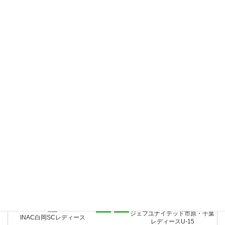
2026年6月6日（土）
-
16時00分
［関東U15-1部］
1
1
三菱重工浦和レッズレディース
ジェフユナイテッド市原・千葉
ジュニアユース
レディースU-15
レッズランド
2026年5月30日（土）
-
15時10分
［関東U15-1部］
2
3
ジェフユナイテッド市原・千葉
横須賀シーガルズMEG
レディースU-15
横須賀リーフスタジアム
2026年5月17日（日）
-
12時00分
［関東U15-1部］
0
2
ジェフユナイテッド市原・千葉
ノジマステラ神奈川相模原アヴ
レディースU-15
ェニーレ
オカムラホーム・ジェフユナイテッドパーク船橋
2026年5月10日（日）
-
15時00分
［関東U15-1部］
1
0
ジェフユナイテッド市原・千葉
INAC白岡SCレディース
レディースU-15