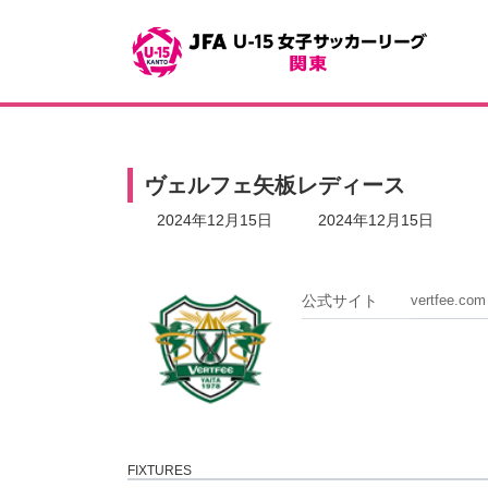
コ
ナ
ン
ビ
テ
ゲ
ン
ー
ツ
シ
へ
ョ
ス
ン
キ
に
ヴェルフェ矢板レディース
ッ
移
プ
動
最
2024年12月15日
2024年12月15日
終
更
新
日
公式サイト
vertfee.com
時
:
FIXTURES