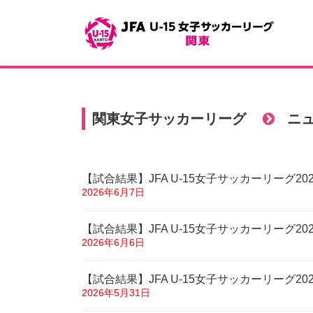
コ
ナ
ン
ビ
テ
ゲ
ン
ー
ツ
シ
へ
ョ
ス
ン
キ
に
関東女子サッカーリーグ
ニュ
ッ
移
プ
動
【試合結果】JFA U-15女子サッカーリーグ20
2026年6月7日
【試合結果】JFA U-15女子サッカーリーグ20
2026年6月6日
【試合結果】JFA U-15女子サッカーリーグ2
2026年5月31日