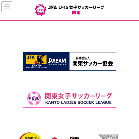
コ
ナ
ン
ビ
テ
ゲ
ン
ー
ツ
シ
へ
ョ
ス
ン
キ
に
投
ッ
移
稿
プ
動
の
ペ
ー
ジ
送
り