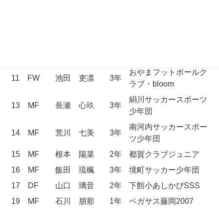
8
MF
小山 愛奈
3年
壬生FCユナイテッド
南河内サッカースポー
9
FW
川田 月葉
3年
ツ少年団
江川サッカースポーツ
10
MF
増山 萌花
3年
少年団
おやまフットボールク
11
FW
池田 吏凛
3年
ラブ・bloom
絹川サッカースポーツ
13
MF
長瀬 心玖
3年
少年団
南河内サッカースポー
14
MF
荒川 七美
3年
ツ少年団
15
MF
根本 陽菜
2年
都賀クラブジュニア
16
MF
飯田 琉楓
3年
境町サッカー少年団
17
DF
山口 璃音
2年
下館小あしかびSSS
19
MF
石川 朋那
1年
ペガサス藤岡2007