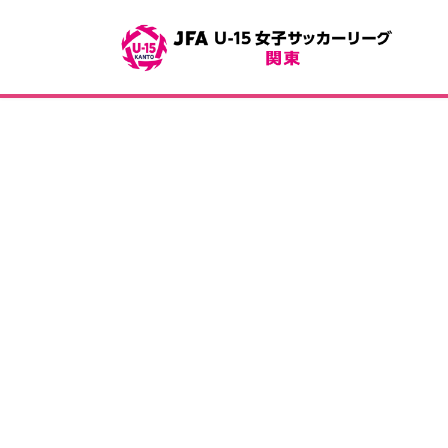
コ
ナ
ン
ビ
テ
ゲ
ン
ー
ツ
シ
へ
ョ
ス
ン
キ
に
ッ
移
投
プ
動
稿
の
ペ
ー
ジ
送
り